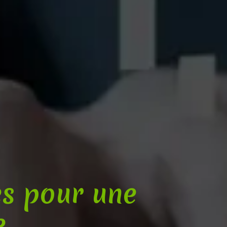
es pour une
e